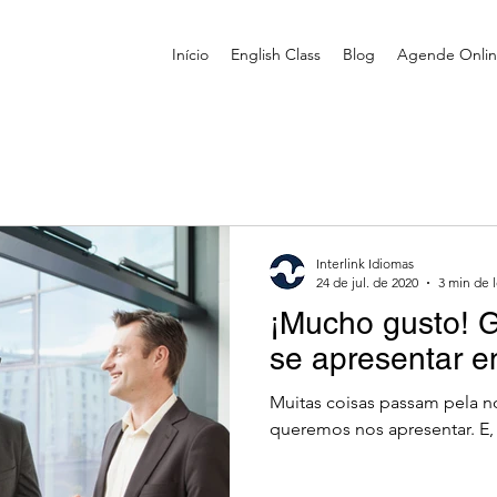
Início
English Class
Blog
Agende Onli
Interlink Idiomas
24 de jul. de 2020
3 min de l
¡Mucho gusto! G
se apresentar 
Muitas coisas passam pela 
queremos nos apresentar. E