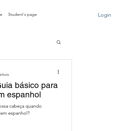
ne
Student's page
Login
eitura
uia básico para
em espanhol
nossa cabeça quando
, em espanhol?